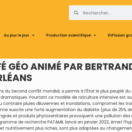
Au jour le jour
Production scientifique
Diffusion gr
AFÉ GÉO ANIMÉ PAR BERTRAND
RLÉANS
s du Second conflit mondial, a permis à l’État le plus peuplé du
dramatiques. Pourtant ce modèle de riziculture intensive est au
u contraire pluies diluviennes et inondations, compromet les trois 
ienne suscite une forte augmentation du diabète (plus de 25% de
engrais et produits phytosanitaires provoquent une pollution des
ogramme de recherche PATAMIL lancé en janvier 2022, émet l’hyp
es et nutritivement plus riches, sont plus adaptées au changem