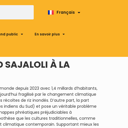
Français
English
and public
En savoir plus
 SAJALOLI À LA
 monde depuis 2023 avec 1,4 millards d’habitants,
jourd’hui fragilisé par le changement climatique
récoltes de riz inondés. D’autre part, la part
s indiens du Sud) et pose un véritable problème
 nappes phréatiques préjudiciables à
othèse que les cultures traditionnelles, comme
ent climatique contemporain. Supportant mieux les